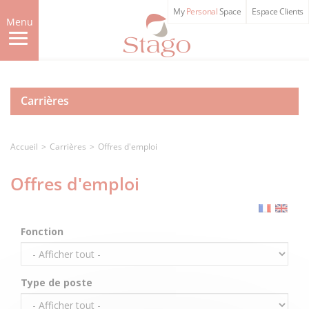
Skip
My
Personal
Space
Espace Clients
to
Menu
main
content
Carrières
Accueil
Carrières
Offres d'emploi
Offres d'emploi