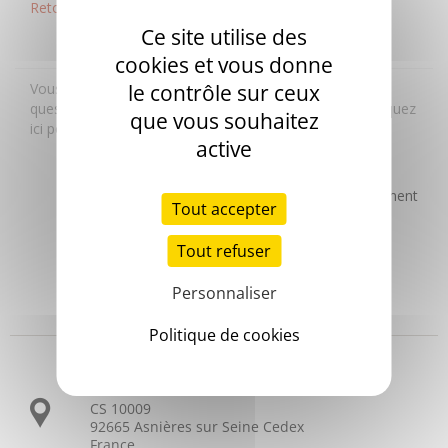
Ce site utilise des
cookies et vous donne
le contrôle sur ceux
que vous souhaitez
active
Tout accepter
Tout refuser
Personnaliser
Headquarters
Politique de cookies
3 allée Thérésa
CS 10009
92665 Asnières sur Seine Cedex
France