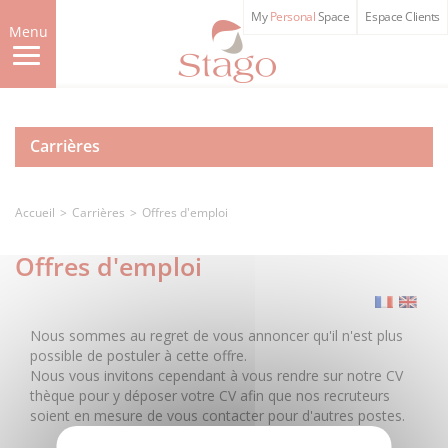
Skip
My
Personal
Space
Espace Clients
to
Menu
main
content
Carrières
Accueil
Carrières
Offres d'emploi
Offres d'emploi