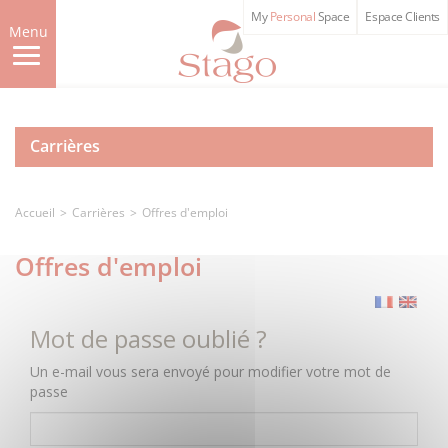
Skip
My
Personal
Space
Espace Clients
to
Menu
main
content
Carrières
Accueil
Carrières
Offres d'emploi
Offres d'emploi