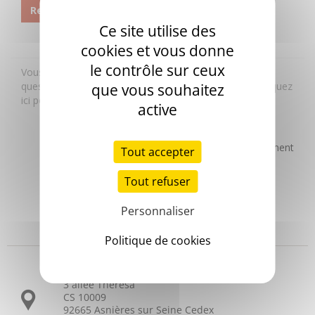
Ce site utilise des
cookies et vous donne
le contrôle sur ceux
que vous souhaitez
active
Tout accepter
Tout refuser
Personnaliser
Headquarters
Politique de cookies
3 allée Thérésa
CS 10009
92665 Asnières sur Seine Cedex