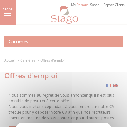
Skip
My
Personal
Space
Espace Clients
to
Menu
main
content
Carrières
Accueil
Carrières
Offres d'emploi
Offres d'emploi