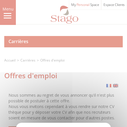
Skip
My
Personal
Space
Espace Clients
to
Menu
main
content
Carrières
Accueil
Carrières
Offres d'emploi
Offres d'emploi