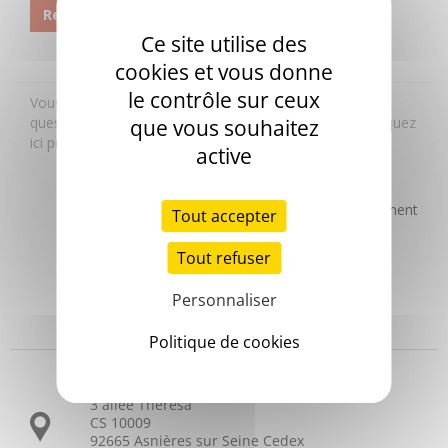
Ce site utilise des
cookies et vous donne
le contrôle sur ceux
que vous souhaitez
active
Tout accepter
Tout refuser
Personnaliser
Headquarters
Politique de cookies
3 allée Thérésa
CS 10009
92665 Asnières sur Seine Cedex